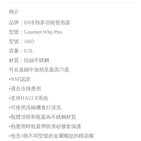
簡介
品牌：ISI冷熱多功能發泡器
型號：Gourmet Whp Plus
型號：1603
容量：0.5L
材質：拉絲不銹鋼
可在蒸鍋中加熱至最高75度
•NSF認證
•適合冷熱應用
•支持HACCP系統
•可使用洗碗機進行清洗
•瓶體頂部和瓶蓋為不銹鋼材質
•熱應用時瓶蓋帶防滑矽膠套保護
•包含3個不同型號的金屬螺紋的標花嘴