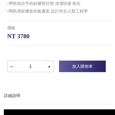
•帶拆裝拉手的矽膠密封墊 清潔快速 衛生
•帶防滑矽膠套的氣囊套 設計符合人類工程學
價格
NT 3780
放入購物車
詳細說明