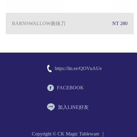
BARNSWALLOW曲抹刀
NT 280
https://lin.ee/QOVuAUe
FACEBOOK
加入LINE好友
Copyright © CK Magic Tableware ｜