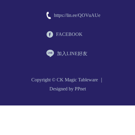
https://lin.ee/QOVuAUe
FACEBOOK
加入LINE好友
Copyright © CK Magic Tableware ｜
Designed by PPnet