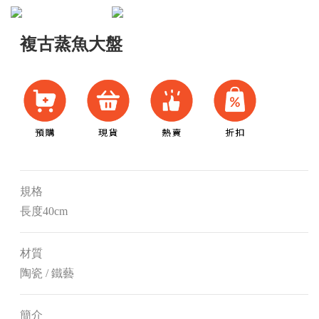
複古蒸魚大盤
規格
長度40cm
材質
陶瓷 / 鐵藝
簡介