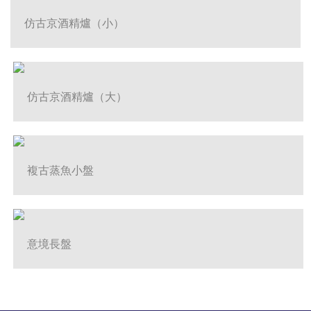
仿古京酒精爐（小）
仿古京酒精爐（大）
複古蒸魚小盤
意境長盤