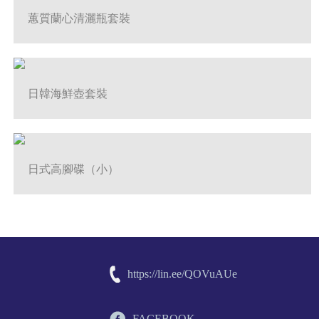
蕙質蘭心清灑瓶套裝
日韓海鮮壺套裝
日式高腳碟（小）
https://lin.ee/QOVuAUe
FACEBOOK