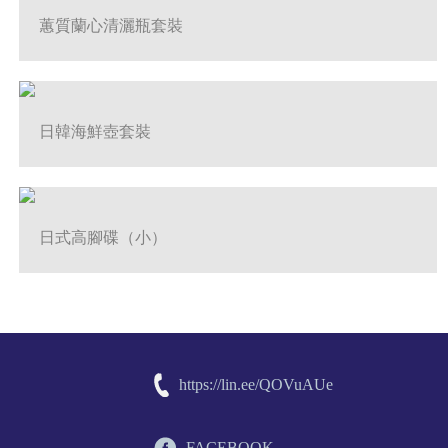
蕙質蘭心清灑瓶套裝
日韓海鮮壺套裝
日式高腳碟（小）
https://lin.ee/QOVuAUe
FACEBOOK