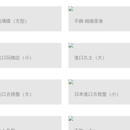
玻璃碟（方型）
不飾 精緻茶食
進口玩物志（小）
進口久土（大）
進口古燒盤（大）
日本進口古燒盤（小）