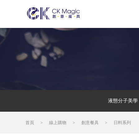
液態分子美學
首頁
>
線上購物
>
創意餐具
>
日料系列