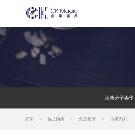
液態分子美學
首頁
>
線上購物
>
創意餐具
>
位盅系列