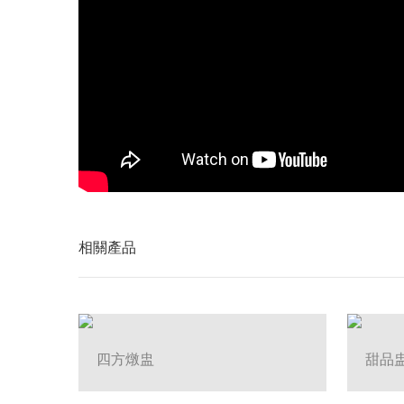
相關產品
四方燉盅
甜品