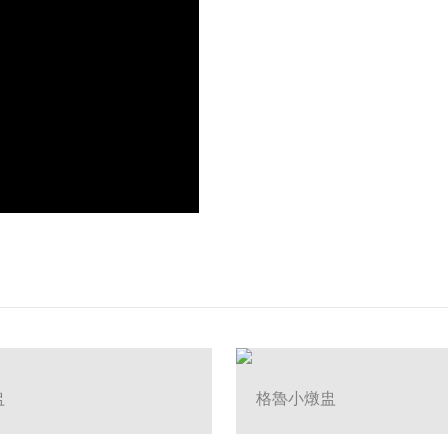
盅
格魯小燉盅