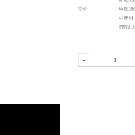
簡介
容量380
可使用
6套以