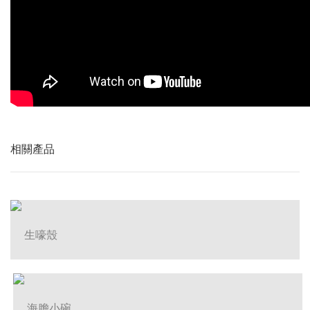
相關產品
生嚎殼
海膽小碗