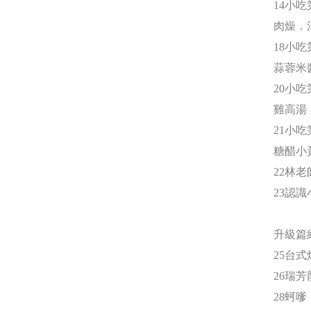
14小
肉燥．
18小
蒜蓉米
20小
雞高湯
21小
糖醋小
22林
23認
升級篇
25台式
26瑞
28蚵嗲