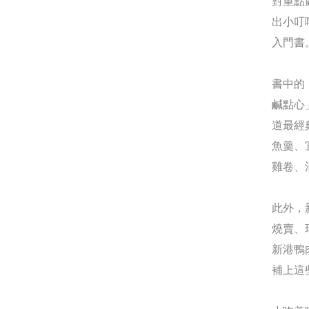
對重點
出小叮
入門書
書中的
鹹點心
道最經
魚羹、
雞卷、
此外，
燒賣、
新港鴨
補上這