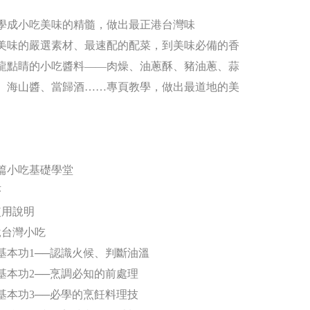
學成小吃美味的精髓，做出最正港台灣味
美味的嚴選素材、最速配的配菜，到美味必備的香
龍點睛的小吃醬料——肉燥、油蔥酥、豬油蔥、蒜
、海山醬、當歸酒……專頁教學，做出最道地的美
篇小吃基礎學堂
序
使用說明
說台灣小吃
吃基本功1──認識火候、判斷油溫
吃基本功2──烹調必知的前處理
吃基本功3──必學的烹飪料理技