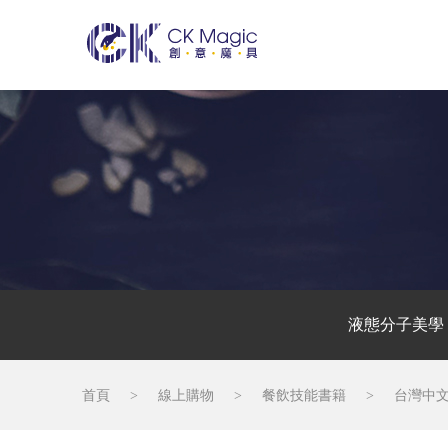
液態分子美學
首頁
>
線上購物
>
餐飲技能書籍
>
台灣中