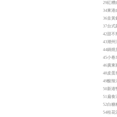
29紅糟
34東港
36韭黃
37台
42甜不
43潮
44鍋燒
45小
46廣
48皮
49酸辣
50新
51扁食
52白糖
54桂