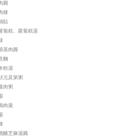
肉圓
肉粿
鍋貼
式蘿蔔糕、蘿蔔糕湯
辣
州清蒸肉圓
意麵
卷米粉湯
東狀元及第粥
蛋瘦肉粥
湯
港鴨肉羹
湯
粿
花酒釀芝麻湯圓