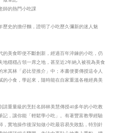
老師的熱門小吃課
年歷史的擔仔麵，證明了小吃歷久彌新的迷人魅
代的美食即使不斷創新，經過百年淬鍊的小吃，仍
失地穩穩占領一席之地，甚至近2年納入被視為美食
的米其林「必比登推介」中；本書便要傳授這令人
膩的小食，學起來，隨時能在自家重溫各種經典美
別請重量級的烹飪名師林美慧傳授40多年的小吃教
筆記，讓你能「輕鬆學小吃」。有著豐富教學經驗
師，實地操作後深知做小吃最容易失敗點，特別針