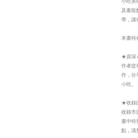
小吃美
及畫龍
學，讓
本書特
★資深
作者從
作，分
小吃。
★收錄
收錄市
書中特
點，清