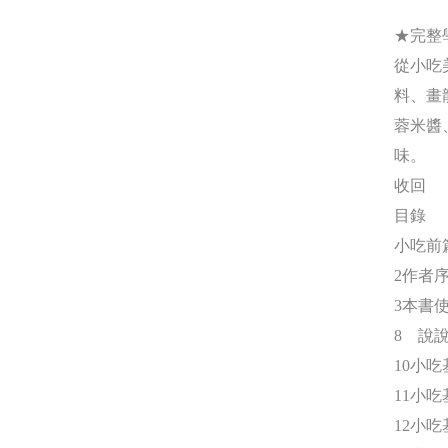
★完整
從小吃
料、畫
蓉米醬
味。
收回
目錄
小吃前
2作者
3本書
8 說
10小
11小
12小