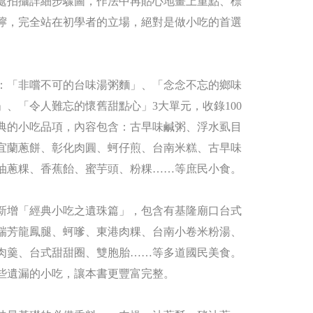
處拍攝詳細步驟圖，作法中再貼心地畫上重點、標
嚀，完全站在初學者的立場，絕對是做小吃的首選
。
：「非嚐不可的台味湯粥麵」、「念念不忘的鄉味
」、「令人難忘的懷舊甜點心」3大單元，收錄100
典的小吃品項，內容包含：古早味鹹粥、浮水虱目
宜蘭蔥餅、彰化肉圓、蚵仔煎、台南米糕、古早味
油蔥粿、香蕉飴、蜜芋頭、粉粿……等庶民小食。
新增「經典小吃之遺珠篇」，包含有基隆廟口台式
瑞芳龍鳳腿、蚵嗲、東港肉粿、台南小卷米粉湯、
肉羹、台式甜甜圈、雙胞胎……等多道國民美食。
些遺漏的小吃，讓本書更豐富完整。