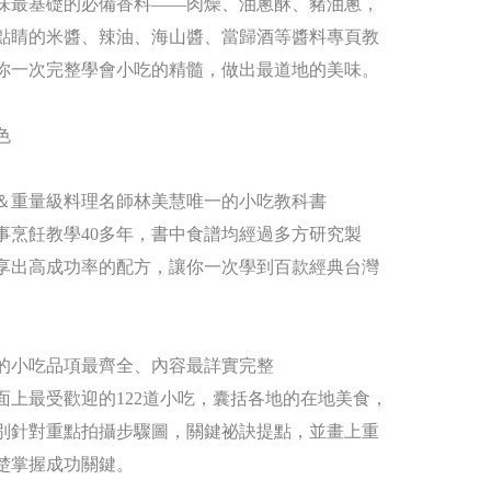
味最基礎的必備香料――肉燥、油蔥酥、豬油蔥，
點睛的米醬、辣油、海山醬、當歸酒等醬料專頁教
你一次完整學會小吃的精髓，做出最道地的美味。
色
＆重量級料理名師林美慧唯一的小吃教科書
事烹飪教學40多年，書中食譜均經過多方研究製
享出高成功率的配方，讓你一次學到百款經典台灣
的小吃品項最齊全、內容最詳實完整
面上最受歡迎的122道小吃，囊括各地的在地美食，
別針對重點拍攝步驟圖，關鍵祕訣提點，並畫上重
楚掌握成功關鍵。