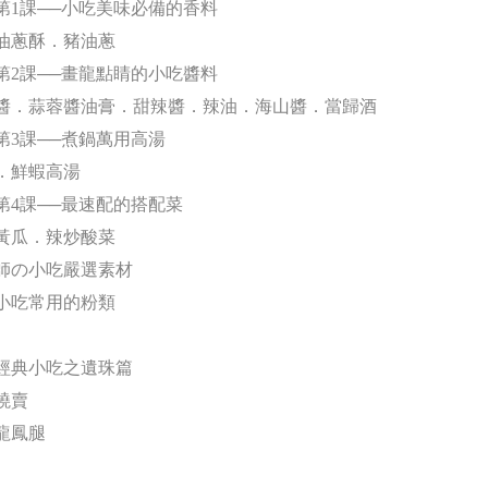
吃第1課──小吃美味必備的香料
油蔥酥．豬油蔥
吃第2課──畫龍點睛的小吃醬料
醬．蒜蓉醬油膏．甜辣醬．辣油．海山醬．當歸酒
吃第3課──煮鍋萬用高湯
．鮮蝦高湯
吃第4課──最速配的搭配菜
黃瓜．辣炒酸菜
老師の小吃嚴選素材
識小吃常用的粉類
經典小吃之遺珠篇
燒賣
芳龍鳳腿