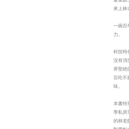
來上林
一碗百
力。
科技時
沒有消
界聖經
百吃不
味。
本書特
學私房
的林老