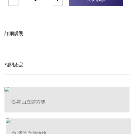
詳細說明
相關產品
黑-墨山立體方塊
白-霜降立體方塊