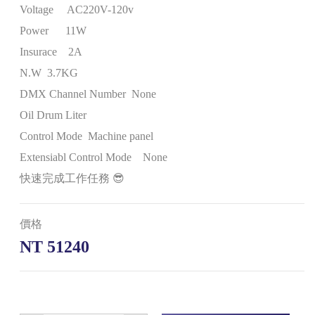
Voltage AC220V-120v
Power 11W
Insurace 2A
N.W 3.7KG
DMX Channel Number None
Oil Drum Liter
Control Mode Machine panel
Extensiabl Control Mode None
快速完成工作任務 😎
價格
NT 51240