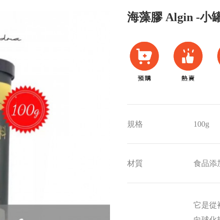
海藻膠 Algin -小
規格
100g
材質
食品添
它是從
向球化