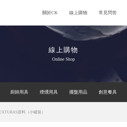
關於CK
線上購物
常見問答
線上購物
Online Shop
廚師用具
煙燻用具
擺盤用品
創意餐具
EXTURAS原料（小罐裝）