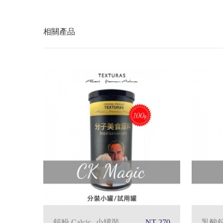
相關產品
鈣粉 Calcic -小罐裝
NT 270
乳酸鈣 