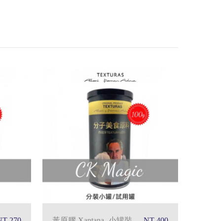
NT 270
黃原膠 Xantana -小罐裝
NT 400