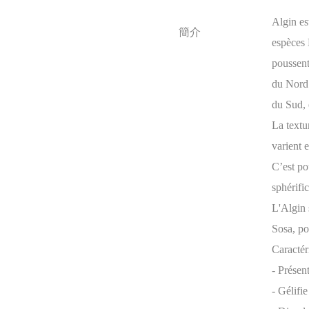
Algin es
簡介
espèces 
poussent
du Nord 
du Sud, 
La textu
varient e
C’est po
sphérifi
L'Algin 
Sosa, po
Caractér
- Présen
- Gélifi