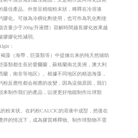
的最佳產品。外形呈精细粉末狀，稀釋在冷溶液
鈣膠化。可做為冷稠化劑使用，也可作為乳化劑使
脂含量少于200g/升液體）容解時間越長膠化效果越
酸膠膠化性減弱。
lgin：
褐藻（海帶，巨藻類等）中提煉出来的纯天然辅助
些藻類都生長於愛爾蘭，蘇格蘭南北美洲，澳大利
西蘭，南非等地区）。根據不同地区的精选海藻，
鈣粉反應性都会相應的改變，因為這個原因，我们
類来制作我们的產品，以便更好地能制作出球類
的粉末状。在鈣粉CALCIC的溶液中成型，然後在
攪拌的情况下，成為膠質稀釋物。制作球類物不需