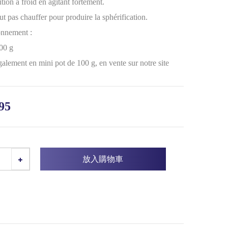
ution à froid en agitant fortement.
aut pas chauffer pour produire la sphérification.
onnement :
00 g
galement en mini pot de 100 g, en vente sur notre site
95
放入購物車