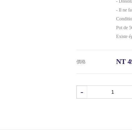
- Dissol
- Il ne f
Conditi
Pot de 5
Existe é
NT 4
價格