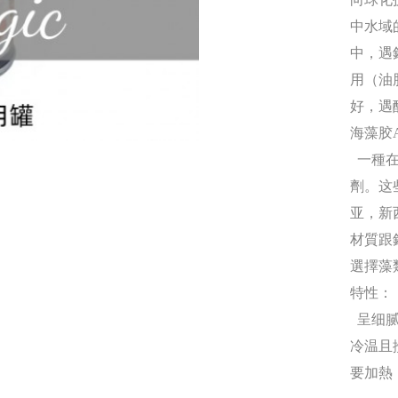
中水域
中，遇
用（油
好，遇
海藻胶A
一種在
劑。这
亚，新
材質跟
選擇藻
特性：
呈细腻
冷温且
要加熱