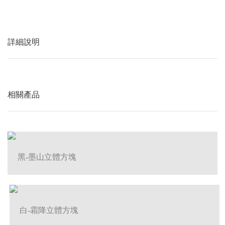
詳細說明
相關產品
黑-墨山立體方塊
白-霜降立體方塊