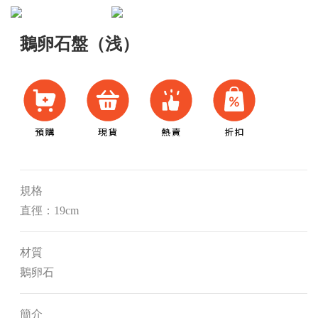
鵝卵石盤（浅）
規格
直徑：19cm
材質
鵝卵石
簡介