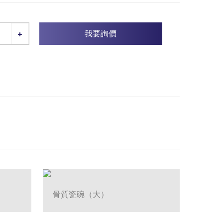
我要詢價
骨質瓷碗（大）