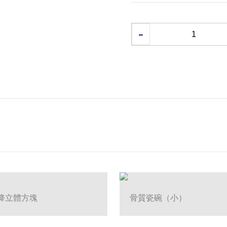
霜降立體方塊
骨質瓷碗（小）