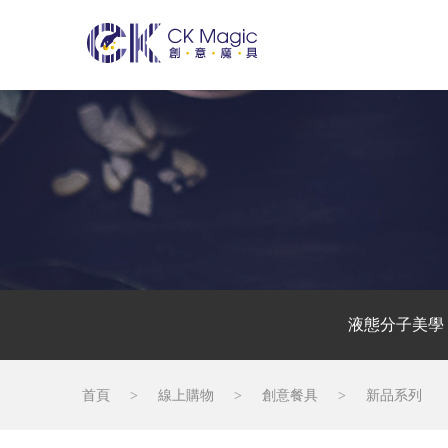
液態分子美學
首頁
>
線上購物
>
創意餐具
>
新品系列