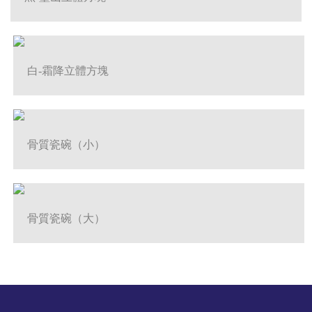
白-霜降立體方塊
骨質瓷碗（小）
骨質瓷碗（大）