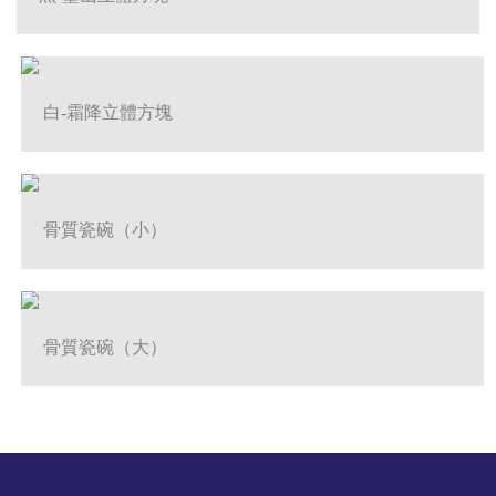
白-霜降立體方塊
骨質瓷碗（小）
骨質瓷碗（大）