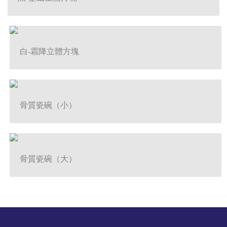
白-霜降立體方塊
骨質瓷碗（小）
骨質瓷碗（大）