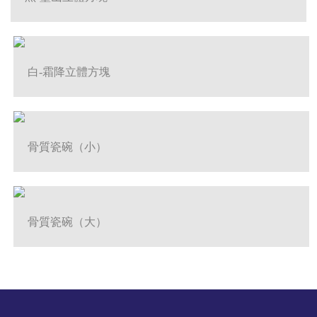
白-霜降立體方塊
骨質瓷碗（小）
骨質瓷碗（大）