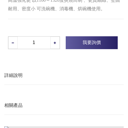
高溫強化瓷 以1100～1320度炎燒而制 、瓷質細緻、堅固
耐用、密度小 可洗碗機、消毒機、烘碗機使用。
我要詢價
詳細說明
相關產品