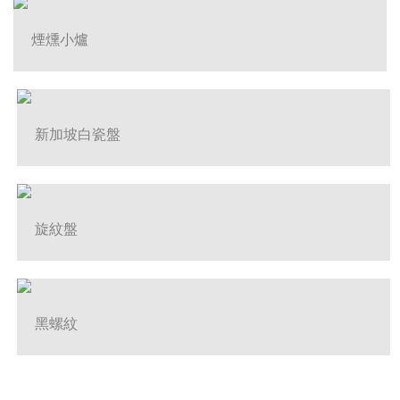
煙燻小爐
新加坡白瓷盤
旋紋盤
黑螺紋