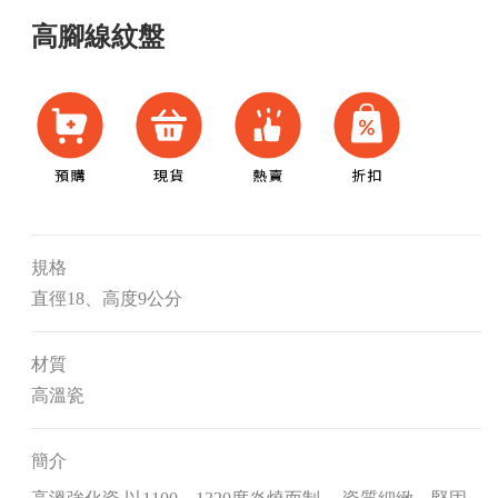
高腳線紋盤
規格
直徑18、高度9公分
材質
高溫瓷
簡介