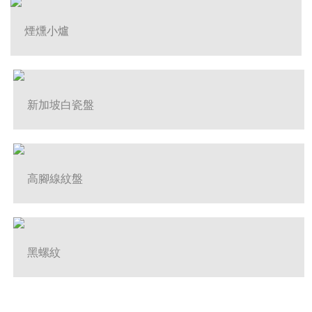
煙燻小爐
新加坡白瓷盤
高腳線紋盤
黑螺紋