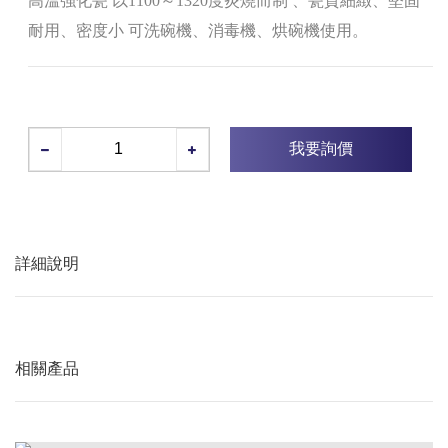
高溫強化瓷 以1100～1320度炎燒而制 、瓷質細緻、堅固
耐用、密度小 可洗碗機、消毒機、烘碗機使用。
我要詢價
詳細說明
相關產品