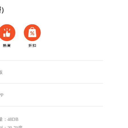
層）
板
P
：48DB
：29-70度