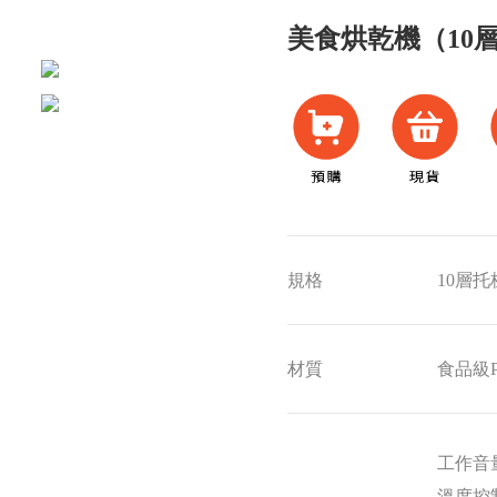
美食烘乾機（10
規格
10層托
材質
食品級P
工作音量
溫度控制