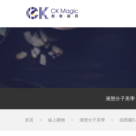
液態分子美學
首頁
>
線上購物
>
液態分子美學
>
紐西蘭E