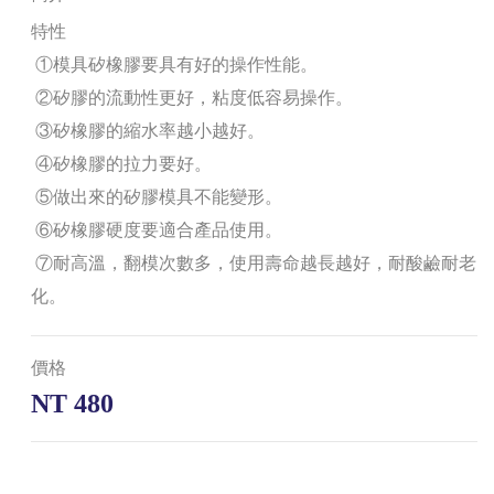
特性
①模具矽橡膠要具有好的操作性能。
②矽膠的流動性更好，粘度低容易操作。
③矽橡膠的縮水率越小越好。
④矽橡膠的拉力要好。
⑤做出來的矽膠模具不能變形。
⑥矽橡膠硬度要適合產品使用。
⑦耐高溫，翻模次數多，使用壽命越長越好，耐酸鹼耐老
化。
價格
NT 480