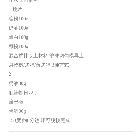
作法比例參考
1-脆片
糖粉100g
奶油100g
蛋白100g
麵粉100g
混合攪拌以上材料 塗抹均勻模具上
烘乾機/烤箱/蒸烤箱 3種方式
2-
奶油80g
低筋麵粉72g
鹽巴4g
蛋清80g
150度 約8分鐘 即可脫模完成