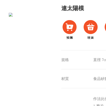
連太陽模
規格
直徑 7c
材質
食品矽
作法比
1-脆片