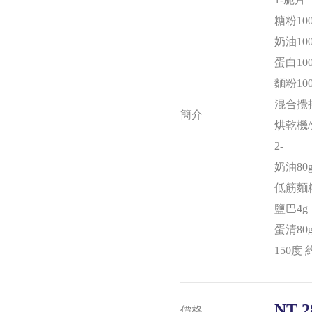
糖粉100
奶油100
蛋白100
麵粉100
混合攪
簡介
烘乾機/
2-
奶油80
低筋麵粉
鹽巴4g
蛋清80
150度
NT 2
價格