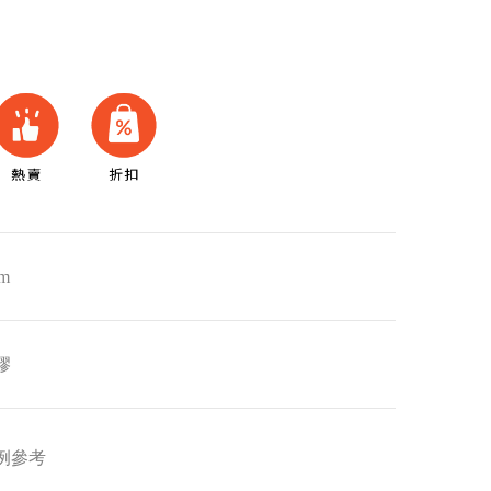
m
膠
例參考