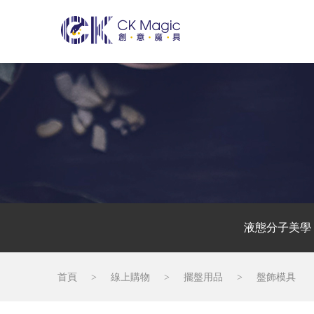
液態分子美學
首頁
>
線上購物
>
擺盤用品
>
盤飾模具