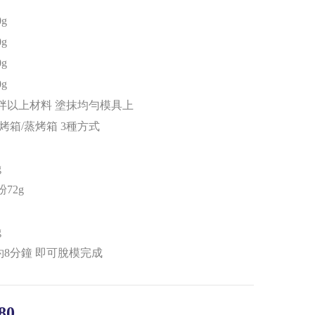
g
g
g
g
拌以上材料 塗抹均勻模具上
烤箱/蒸烤箱 3種方式
g
72g
g
 約8分鐘 即可脫模完成
80