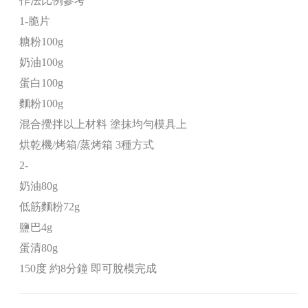
作法比例參考
1-脆片
糖粉100g
奶油100g
蛋白100g
麵粉100g
混合攪拌以上材料 塗抹均勻模具上
烘乾機/烤箱/蒸烤箱 3種方式
2-
奶油80g
低筋麵粉72g
鹽巴4g
蛋清80g
150度 約8分鐘 即可脫模完成