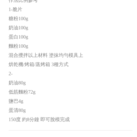
作法比例參考
1-脆片
糖粉100g
奶油100g
蛋白100g
麵粉100g
混合攪拌以上材料 塗抹均勻模具上
烘乾機/烤箱/蒸烤箱 3種方式
2-
奶油80g
低筋麵粉72g
鹽巴4g
蛋清80g
150度 約8分鐘 即可脫模完成