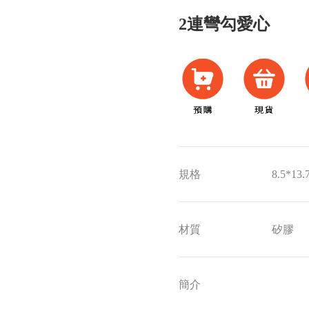
2連彎勾愛心
規格
8.5*13.
材質
矽膠
簡介