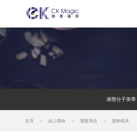
液態分子美學
首頁
>
線上購物
>
擺盤用品
>
盤飾模具