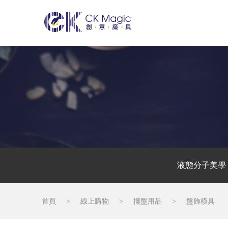
液態分子美學
首頁
>
線上購物
>
擺盤用品
>
盤飾模具