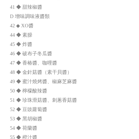
41 ◆ 甜辣椒醬
D 增味調味液醬類
42 ◆ XO醬
44 ◆ 素臊
45 ◆ 炸醬
46 ◆ 破布子冬瓜醬
47 ◆ 香椿醬、咖哩醬
48 ◆ 金針菇醬（素干貝醬）
49 ◆ 蜜汁燒烤醬、椒麻芝麻醬
50 ◆ 檸檬酸辣醬
51 ◆ 珍珠滑菇醬、刺蔥香菇醬
52 ◆ 豆豉蘿蔔醬
53 ◆ 黑胡椒醬
54 ◆ 荷蘭醬
55 ◆ 橙汁醬