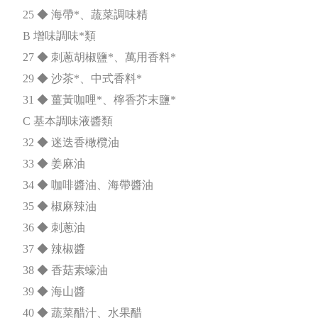
25 ◆ 海帶*、蔬菜調味精
B 增味調味*類
27 ◆ 刺蔥胡椒鹽*、萬用香料*
29 ◆ 沙茶*、中式香料*
31 ◆ 薑黃咖哩*、檸香芥末鹽*
C 基本調味液醬類
32 ◆ 迷迭香橄欖油
33 ◆ 姜麻油
34 ◆ 咖啡醬油、海帶醬油
35 ◆ 椒麻辣油
36 ◆ 刺蔥油
37 ◆ 辣椒醬
38 ◆ 香菇素蠔油
39 ◆ 海山醬
40 ◆ 蔬菜醋汁、水果醋