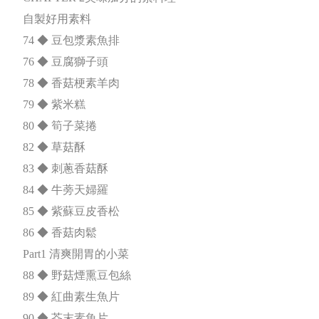
自製好用素料
74 ◆ 豆包漿素魚排
76 ◆ 豆腐獅子頭
78 ◆ 香菇梗素羊肉
79 ◆ 紫米糕
80 ◆ 筍子菜捲
82 ◆ 草菇酥
83 ◆ 刺蔥香菇酥
84 ◆ 牛蒡天婦羅
85 ◆ 紫蘇豆皮香松
86 ◆ 香菇肉鬆
Part1 清爽開胃的小菜
88 ◆ 野菇煙熏豆包絲
89 ◆ 紅曲素生魚片
90 ◆ 芥末素魚片