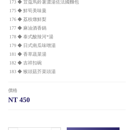
173 ◆ 荳蔻馬鈴薯濃湯佐法國麵包
175 ◆ 鮮筍美味羹
176 ◆ 荔枝燉鮮梨
177 ◆ 麻油酒香鍋
178 ◆ 泰式酸辣河*湯
179 ◆ 日式南瓜味噌湯
181 ◆ 香草蔬菜湯
182 ◆ 吉祥扣碗
183 ◆ 猴頭菇芥菜頭湯
價格
NT 450