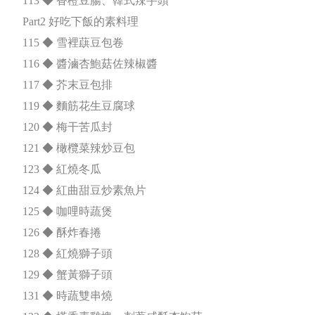
113 ◆ 香橙豆腸、韓式辣芋頭
Part2 好吃下飯的素料理
115 ◆ 雪裡蕻豆包卷
116 ◆ 醬滷杏鮑菇佐辣椒醬
117 ◆ 芥末豆包排
119 ◆ 麵筋花生豆腐球
120 ◆ 梅干苦瓜封
121 ◆ 橄欖菜辣炒豆包
123 ◆ 紅燒冬瓜
124 ◆ 紅曲甜豆炒素魚片
125 ◆ 咖哩時蔬煲
126 ◆ 酥炸春捲
128 ◆ 紅燒獅子頭
129 ◆ 蟹黃獅子頭
131 ◆ 時蔬雙串燒