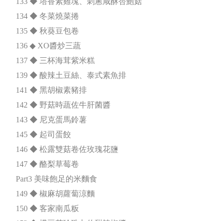
133 ◆ 塔香素雞塊、刺蔥咸酥杏鮑菇
134 ◆ 冬菜燒菜捲
135 ◆ 秋葵豆包卷
136 ◆ XO醬炒三蔬
137 ◆ 三杯海茸紫米糕
139 ◆ 酸辣土豆絲、泰式素魚排
141 ◆ 黑胡椒素豬排
142 ◆ 野菇時蔬佐牛肝菌醬
143 ◆ 尼克蛋馬鈴薯
145 ◆ 起司蛋餃
146 ◆ 松露雙菇卷佐玫瑰花鹽
147 ◆ 酪梨草莓卷
Part3 美味飽足的米麵食
149 ◆ 椒麻胡蘿蔔涼麵
150 ◆ 客家南瓜粄