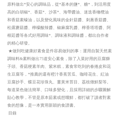
原料做出*安心的調味品，從*基本的鹽*、糖*，到活用度
高的白胡椒*、香菇*、沙茶*、海帶醬油、迷迭香橄欖油
和香菇素蠔油，以及變化風味的金針菇醬、刺蔥香菇醬、
松露蘑菇醬、檸檬酸辣醬、椒麻腐乳醬、檸香塔塔醬、阿
根廷醬等各式好用調味*、調味液和調味醬，都出自作者
的精心研發。
★做到吃健康好素食是件容易做到的事：運用自製天然素
調味料&素料做出75道安心素食，除了入菜好用的豆腐獅
子頭、香菇梗素羊肉、紫米糕，素食常吃到的春捲皮和花
生豆腐等，*推薦的還有橙汁香蕉苦瓜、咖啡花生、紅油
豆腐抄手、蝶豆花珍珠丸、薑黃米苔目、荔枝燉鮮梨等。
每道菜色做法簡單、口味多變化，且採用詳細的步驟圖解
貼心教學，不管是原本茹素或想嚐鮮，都打破了讀者對素
食的想像，是一本實用新穎的食譜書。
目錄