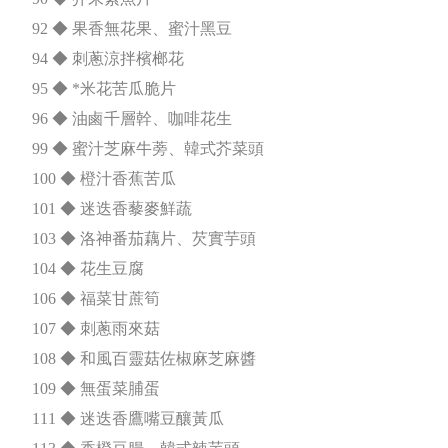
92 ◆ 果香無花果、蜜汁黑豆
94 ◆ 刺蔥涼拌檳榔花
95 ◆ *米花苦瓜脆片
96 ◆ 油鹵千層幹、咖啡花生
99 ◆ 蜜汁芝麻牛蒡、韓式芥菜頭
100 ◆ 橙汁香蕉苦瓜
101 ◆ 迷迭香藜麥鮮蔬
103 ◆ 洛神番茄藕片、芡實芋頭
104 ◆ 花生豆腐
106 ◆ 福菜甘蔗筍
107 ◆ 刺蔥雨來菇
108 ◆ 和風百靈菇佐椒麻芝麻醬
109 ◆ 無蛋菜脯蛋
111 ◆ 迷迭香鷹嘴豆釀黃瓜