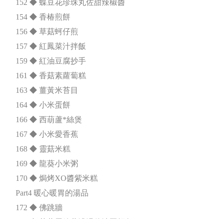
152 ◆ 蝶豆花珍珠丸佐甜辣椒醬
154 ◆ 香椿煎餅
156 ◆ 草菇蚵仔煎
157 ◆ 紅鳳菜汁拌飯
159 ◆ 紅油豆腐抄手
161 ◆ 香菇素蘿蔔糕
163 ◆ 薑黃米苔目
164 ◆ 小米蛋餅
166 ◆ 西葫蘆*絲煲
167 ◆ 小米愛香蕉
168 ◆ 靈菇米糕
169 ◆ 龍葵小米粥
170 ◆ 焗烤XO醬紫米糕
Part4 暖心暖胃的湯品
172 ◆ 佛跳牆