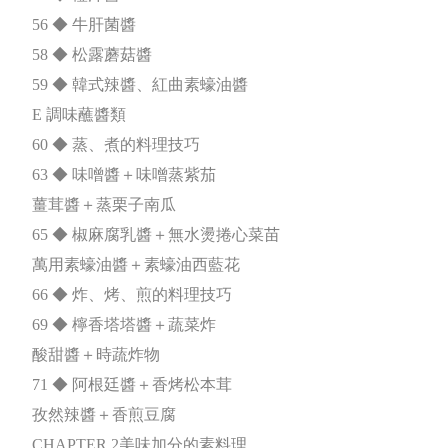
56 ◆ 牛肝菌醬
58 ◆ 松露蘑菇醬
59 ◆ 韓式辣醬、紅曲素蠔油醬
E 調味蘸醬類
60 ◆ 蒸、煮的料理技巧
63 ◆ 味噌醬＋味噌蒸紫茄
薑茸醬＋蒸栗子南瓜
65 ◆ 椒麻腐乳醬＋無水燙捲心菜苗
萬用素蠔油醬＋素蠔油西藍花
66 ◆ 炸、烤、煎的料理技巧
69 ◆ 檸香塔塔醬＋蔬菜炸
酸甜醬＋時蔬炸物
71 ◆ 阿根廷醬＋香烤松本茸
孜然辣醬＋香煎豆腐
CHAPTER 2美味加分的素料理