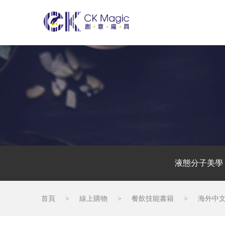
液態分子美學
首頁
>
線上購物
>
餐飲技能書籍
>
海外中