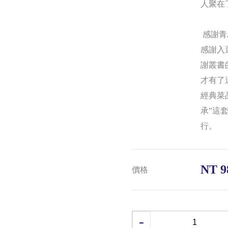
人聚在
感謝青
感謝入
謝叢書
才有了
經典菜
承”這
行。
NT 9
價格