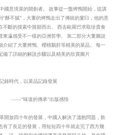
中國意境菜的開創者。 故事從一盤烤鴨開始，從講
到“酥不膩”，大董的烤鴨走出了傳統的窠臼，他的意
在不斷的摸索中脫穎而出。 西去歐羅巴求取珍貴食
渡東瀛感受不一樣的亞洲哲學。 第二部分大董圖說
細介紹了大董烤鴨、櫻桃鵝肝等精美的菜品。 每一
配備了詳細的解說步驟以及精美的欣賞圖片
記錄時代，以菜品記錄發展
“味道的傳承”出版感悟
革開放四十年的發展，中國人解決了溫飽問題，飲
也有了長足的發展，用短短四十年就走完了西方幾