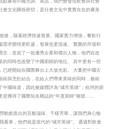
觀點審視中國烹調、菜品，我們會發現飲食與社會
社會文化關係密切，是社會文化中實實在在的審美
放後，隨著經濟快速發展、國家實力增強，餐飲行
場需求變得更旺盛，發展也更迅速。 繁榮的市場和
理念，造就了一批優秀企業和傑出人物，他們在改
菜的同時也改變了中國廚師的地位。 其中更有一些
，已經開始在國際舞台上大放光彩。 大董把中國古
藝術與烹飪結合，在給人們帶來美味的同時，藝術
了中國味道，因此被媒體評為“城市英雄”；杭州的廚
更是獲得了國際知名雜誌的“年度廚師”稱號……
勞動創造出的百般滋味、千樣芳華，讓我們身心愉
在我看來，他們就是當代的“城市英雄”。 通過對飲食