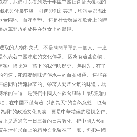
觀察，我們可以看到幾十年里中國社會翻天覆地的
 繼承與發展並舉，引進與創新共進，珍饈美饌層出
飲食園地，百花爭艷。 這是社會發展在飲食上的體
是改革開放的成果在飲食上的體現。
選取的人物和菜式，不是簡簡單單的一個人、一道
是代表著中國味道的文化傳承。 因為有這些食物，
這種中國味道，當下的我們與歷史、與祖先，有了
的勾連，能感覺到味道傳承中的血脈相通。 這些在
唇齒間鮮活流轉著的、帶著人間煙火氣的味道，就
傳承的味道，是我們中國人在飲食風味上最明顯的
 吃，在中國不僅有著“以食為天”的自然意義，也有
食為綱”的政治文化意義，更是中華禮儀的發軔之作。
食正是通過它一日三餐的日常教化，把中國人形而
質生活和形而上的精神文化聚在了一處，也把中國