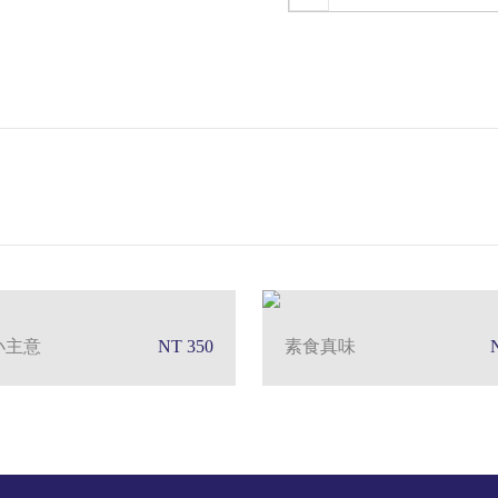
小主意
NT 350
素食真味