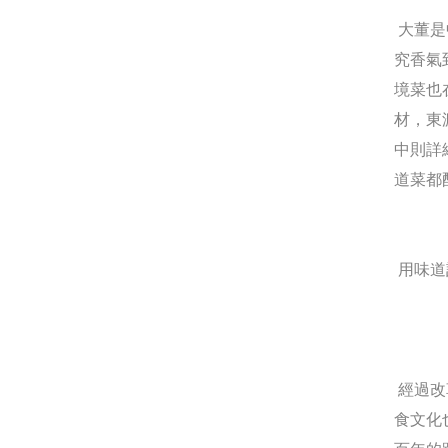
大董是
究香氣
境菜也
材，東
中則詳
道菜都
用味道
——
經過改
食文化