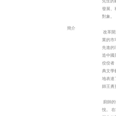
先生的
發展、
對象。
簡介
改革開
業的市
先進的
造中國
佼佼者
典文學
地表達
師王勇
廚師的
悅。 