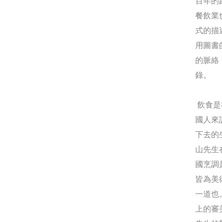
百年的
餐飲業
式的描
用圖書
的脈絡
錄。
飲食是
國人來
下去的
山先生
國烹調
皆為美
一道也
上的審