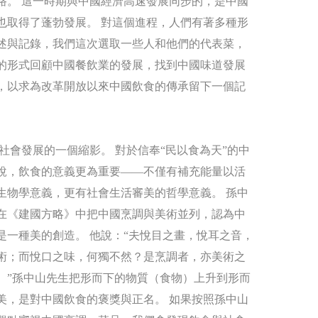
路。 這一時期與中國經濟高速發展同步的，是中國
也取得了蓬勃發展。 對這個進程，人們有著多種形
述與記錄，我們這次選取一些人和他們的代表菜，
的形式回顧中國餐飲業的發展，找到中國味道發展
，以求為改革開放以來中國飲食的傳承留下一個記
社會發展的一個縮影。 對於信奉“民以食為天”的中
說，飲食的意義更為重要——不僅有補充能量以活
生物學意義，更有社會生活審美的哲學意義。 孫中
在《建國方略》中把中國烹調與美術並列，認為中
是一種美的創造。 他說：“夫悅目之畫，悅耳之音，
術；而悅口之味，何獨不然？是烹調者，亦美術之
。”孫中山先生把形而下的物質（食物）上升到形而
美，是對中國飲食的褒獎與正名。 如果按照孫中山