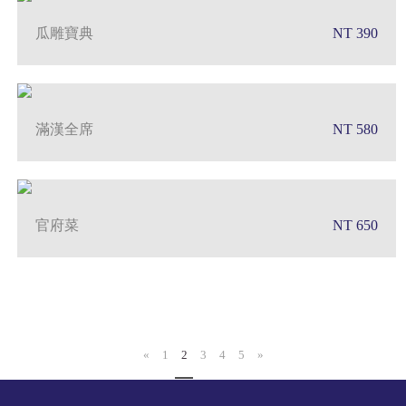
瓜雕寶典
NT 390
滿漢全席
NT 580
官府菜
NT 650
«
1
2
3
4
5
»